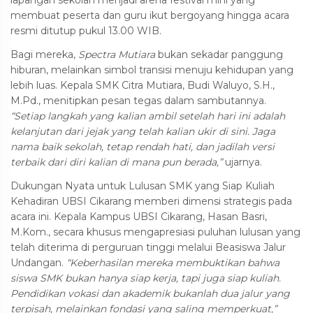
lapangan sekolah menjadi arena festival mini yang
membuat peserta dan guru ikut bergoyang hingga acara
resmi ditutup pukul 13.00 WIB.
Bagi mereka,
Spectra Mutiara
bukan sekadar panggung
hiburan, melainkan simbol transisi menuju kehidupan yang
lebih luas. Kepala SMK Citra Mutiara, Budi Waluyo, S.H.,
M.Pd., menitipkan pesan tegas dalam sambutannya.
“Setiap langkah yang kalian ambil setelah hari ini adalah
kelanjutan dari jejak yang telah kalian ukir di sini. Jaga
nama baik sekolah, tetap rendah hati, dan jadilah versi
terbaik dari diri kalian di mana pun berada,”
ujarnya.
Dukungan Nyata untuk Lulusan SMK yang Siap Kuliah
Kehadiran UBSI Cikarang memberi dimensi strategis pada
acara ini. Kepala Kampus UBSI Cikarang, Hasan Basri,
M.Kom., secara khusus mengapresiasi puluhan lulusan yang
telah diterima di perguruan tinggi melalui Beasiswa Jalur
Undangan.
“Keberhasilan mereka membuktikan bahwa
siswa SMK bukan hanya siap kerja, tapi juga siap kuliah.
Pendidikan vokasi dan akademik bukanlah dua jalur yang
terpisah, melainkan fondasi yang saling memperkuat,”