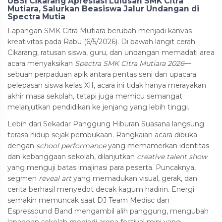
UBSI Cikarang Apresiasi Lulusan SMK Citra
Mutiara, Salurkan Beasiswa Jalur Undangan di
Spectra Mutia
Lapangan SMK Citra Mutiara berubah menjadi kanvas
kreativitas pada Rabu (6/5/2026). Di bawah langit cerah
Cikarang, ratusan siswa, guru, dan undangan memadati area
acara menyaksikan
Spectra SMK Citra Mutiara 2026
—
sebuah perpaduan apik antara pentas seni dan upacara
pelepasan siswa kelas XII, acara ini tidak hanya merayakan
akhir masa sekolah, tetapi juga memicu semangat
melanjutkan pendidikan ke jenjang yang lebih tinggi.
Lebih dari Sekadar Panggung Hiburan Suasana langsung
terasa hidup sejak pembukaan. Rangkaian acara dibuka
dengan
school performance
yang memamerkan identitas
dan kebanggaan sekolah, dilanjutkan
creative talent show
yang menguji batas imajinasi para peserta. Puncaknya,
segmen
reveal art
yang memadukan visual, gerak, dan
cerita berhasil menyedot decak kagum hadirin. Energi
semakin memuncak saat DJ Team Medisc dan
Espressound Band mengambil alih panggung, mengubah