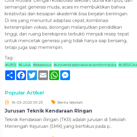
Citra Mutiara. Dengan kolaborasi sekolah, dunia kampus, dan
semangat generasi muda, acara ini membuktikan bahwa
kreativitas dan kesiapan akademik bisa berjalan beriringan.
Di era yang menuntut adaptasi cepat, kombinasi
keterampilan vokasi, dorongan melanjutkan pendidikan
tinggi, dan ruang berekspresi terbukti menjadi resep tepat
untuk mencetak generasi yang tidak hanya siap bersaing,
tetapi juga siap memimpin.
Tag :
#UBSI
#Lulus
#beasiswa
#universitasbinasaranainformatika
#UBSICik
Sambung
Facebook
Twitter
Email
WhatsApp
Messenger
Popular Artikel
16-03-2025 09:23
Berita Sekolah
Jurusan Teknik Kendaraan Ringan
Teknik Kendaraan Ringan (TKR) adalah jurusan di Sekolah
Menengah Kejuruan (SMK) yang berfokus pada p..