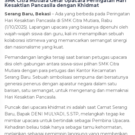
SMK Citra Mutiara Gelar Upacara Peringatan Hari
Kesaktian Pancasila dengan Khidmat
Serang Baru, Bekasi
– Ada yang berbeda pada Peringatan
Hari Kesaktian Pancasila di SMK Citra Mutiara, Rabu
(1/10/2025). Lapangan upacara yang biasanya dipenuhi oleh
wajah-wajah siswa dan guru, kali ini menampilkan sebuah
kolaborasi istimewa yang memancarkan semangat sinergi
dan nasionalisme yang kuat.
Pemandangan langka tersaji saat barisan petugas upacara
diisi oleh gabungan antara siswa-siswi pilihan SMK Citra
Mutiara dengan para petugas dari Kantor Kecamatan
Serang Baru. Sebuah simbolisasi sempurna dari bersatunya
generasi penerus dengan aparatur negara dalam satu
barisan, satu semangat, untuk mengenang dan memaknai
Hari Kesaktian Pancasila.
Puncak dari upacara khidmat ini adalah saat Camat Serang
Baru, Bapak DENI MULYADI, S.STP, melangkah tegap ke
mimbar upacara untuk bertindak sebagai Pembina Upacara.
Kehadiran beliau tidak hanya sebagai tamu kehormatan,
melainkan sebagai pemimpin langsung yang memberikan