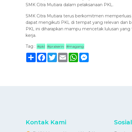
SMK Citra Mutiara dalam pelaksanaan PKL.
SMK Citra Mutiara terus berkomitmen memperluas j
dapat mengikuti PKL di tempat yang relevan dan b
PKL ini diharapkan mampu mencetak lulusan yang tid
kerja.
Tag :
#pkl
#prakerin
#magang
Sambung
Facebook
Twitter
Email
WhatsApp
Messenger
Kontak Kami
Sosia