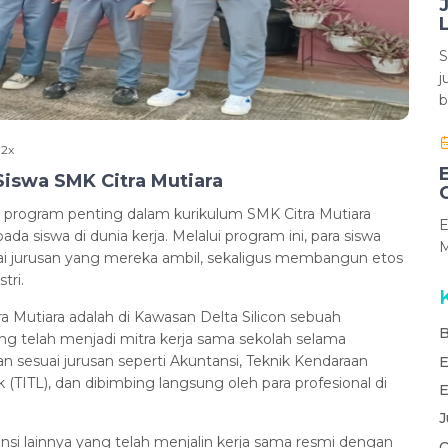
L
S
j
b
02x
iswa SMK Citra Mutiara
u program penting dalam kurikulum SMK Citra Mutiara
E
siswa di dunia kerja. Melalui program ini, para siswa
M
 jurusan yang mereka ambil, sekaligus membangun etos
tri.
 Mutiara adalah di Kawasan Delta Silicon sebuah
B
g telah menjadi mitra kerja sama sekolah selama
n sesuai jurusan seperti Akuntansi, Teknik Kendaraan
E
 (TITL), dan dibimbing langsung oleh para profesional di
E
J
ansi lainnya yang telah menjalin kerja sama resmi dengan
O